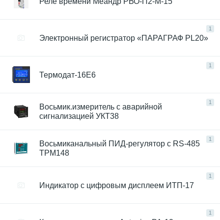
Реле времени Меандр РВО-П2-М-15
1
Электронный регистратор «ПАРАГРАФ PL20»
1
Термодат-16Е6
1
Восьмик.измеритель с аварийной
сигнализацией УКТ38
1
Восьмиканальный ПИД-регулятор с RS-485
ТРМ148
1
Индикатор с цифровым дисплеем ИТП-17
1