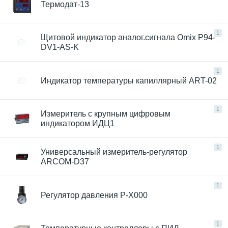
Термодат-13
1
Щитовой индикатор аналог.сигнала Omix P94-
DV1-AS-K
1
Индикатор температуры капиллярный ART-02
1
Измеритель с крупным цифровым
индикатором ИДЦ1
1
Универсальный измеритель-регулятор
ARCOM-D37
1
Регулятор давления Р-Х000
1