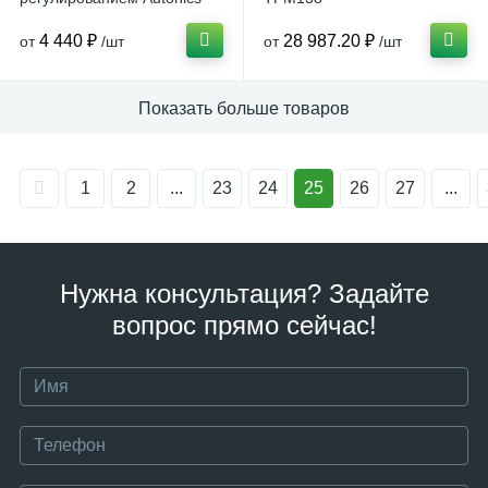
серии TCN
4 440 ₽
28 987.20 ₽
от
/шт
от
/шт
Показать больше товаров
1
2
...
23
24
25
26
27
...
Нужна консультация? Задайте
вопрос прямо сейчас!