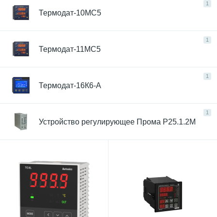
1
Термодат-10МС5
1
Термодат-11МС5
1
Термодат-16К6-А
1
Устройство регулирующее Прома Р25.1.2М