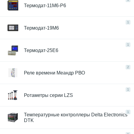
Термодат-11М6-Р6
1
Термодат-19M6
1
Термодат-25Е6
2
Реле времени Меандр РВО
1
Ротаметры серии LZS
1
Температурные контроллеры Delta Electronics
DTK