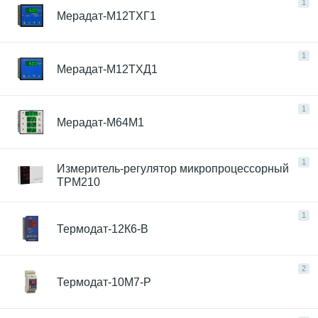
1
Мерадат-М12ТХГ1
1
Мерадат-М12ТХД1
1
Мерадат-М64М1
1
Измеритель-регулятор микропроцессорный
ТРМ210
1
Термодат-12К6-В
2
Термодат-10М7-Р