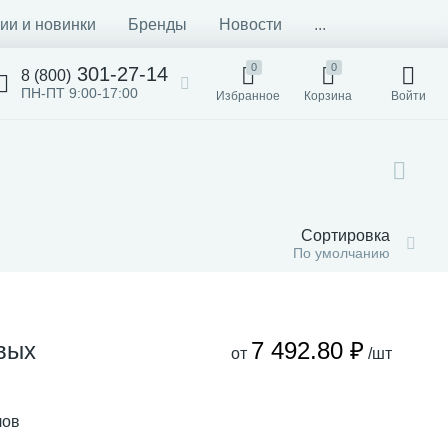
ии и новинки
Бренды
Новости
...
0
0
301-27-14
8 (800)
ПН-ПТ 9:00-17:00
Избранное
Корзина
Войти
Сортировка
По умолчанию
вых
7 492.80 ₽
от
/шт
лов