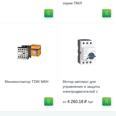
серии ПМЛ
Миниконтактор TDM МКН
Мотор-автомат для
управления и защиты
электродвигателей с
поворотной ручкой NS2(X)
4 260.18 ₽
от
/шт