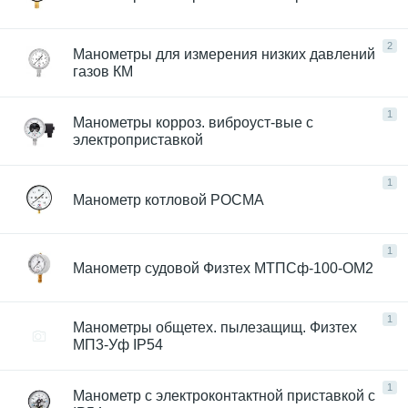
2
Манометры для измерения низких давлений
газов КМ
1
Манометры корроз. виброуст-вые с
электроприставкой
1
Манометр котловой РОСМА
1
Манометр судовой Физтех МТПСф-100-ОМ2
1
Манометры общетех. пылезащищ. Физтех
МП3-Уф IP54
1
Манометр с электроконтактной приставкой с