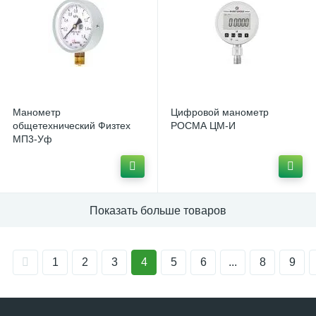
Манометр
Цифровой манометр
общетехнический Физтех
РОСМА ЦМ-И
МП3-Уф
Показать больше товаров
1
2
3
4
5
6
...
8
9