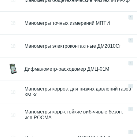
Манометры общетехнические Физтех МП4-Уф
1
Манометры точных измерений МПТИ
1
Манометры электроконтактные ДМ2010Сг
1
Дифманометр-расходомер ДМЦ-01М
1
Манометры корроз. для низких давлений газов
КМ.Кс
1
Манометры корр-стойкие виб-чивые безоп.
исп.РОСМА
1