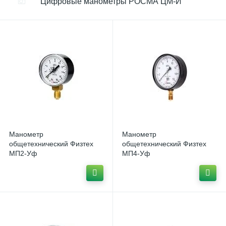
Цифровые манометры РОСМА ЦМ-И
Манометр
Манометр
общетехнический Физтех
общетехнический Физтех
МП2-Уф
МП4-Уф