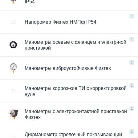
IP54
1
Напоромер Физтех НМПф IP54
1
Манометры осевые с фланцем и электр-ной
приставкой
1
Манометры виброустойчивые Физтех
1
Манометры корроз-кие ТИ с корректировкой
нуля
1
Манометры с электроконтактной приставкой
Физтех
1
Дифманометр стрелочный показывающий