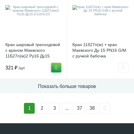
Кран шаровый трехходовой
Кран 11б27п(м) + кран
с краном Маевского
Маевского Ду-15 PN16 G/М
11Б27п(м)2 Ру16 Ду15
с ручкой бабочка
G1/2хG1/2
321 ₽
/шт
Показать больше товаров
1
2
3
...
37
38