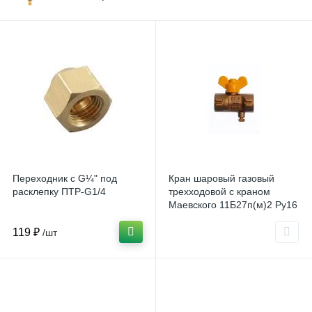
Переходник с G¼" под
Кран шаровый газовый
расклепку ПТР-G1/4
трехходовой с краном
Маевского 11Б27п(м)2 Ру16
Ду15 G1/2хG1/2
119 ₽
/шт