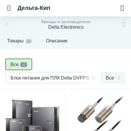
Дельта-Кип
Бренды и производители
Delta Electronics
Товары
Описание
10
Все
10
Блок питания для ПЛК Delta DVPPS
Все
1
Блоки питания Delta Electronics DRL
1
Датчик индуктивный Delta Electronics IS
1
Источники питания Delta Electronics DRC
1