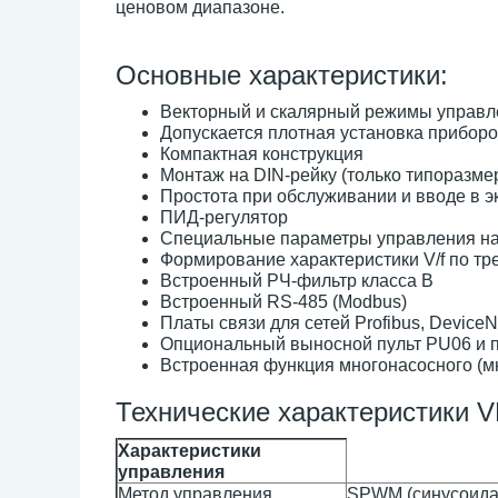
ценовом диапазоне.
Основные характеристики:
Векторный и скалярный режимы управл
Допускается плотная установка прибор
Компактная конструкция
Монтаж на DIN-рейку (только типоразме
Простота при обслуживании и вводе в 
ПИД-регулятор
Специальные параметры управления нас
Формирование характеристики V/f по тр
Встроенный РЧ-фильтр класса В
Встроенный RS-485 (Modbus)
Платы связи для сетей Profibus, Device
Опциональный выносной пульт PU06 и 
Встроенная функция многонасосного (м
Технические характеристики 
Характеристики
управления
Метод управления
SPWM (синусоида