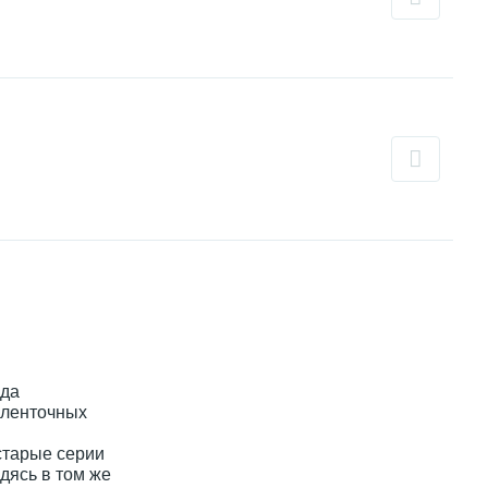
ода
 ленточных
старые серии
одясь в том же