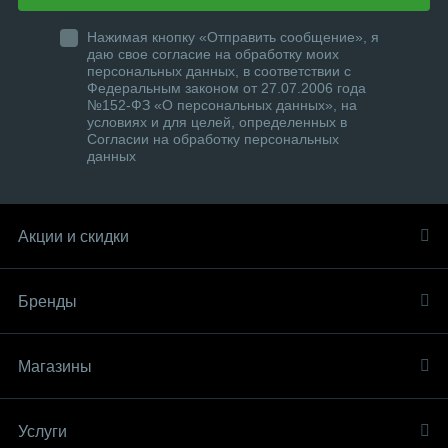
Нажимая кнопку «Отправить сообщение», я
даю свое согласие на обработку моих
персональных данных, в соответствии с
Федеральным законом от 27.07.2006 года
№152-ФЗ «О персональных данных», на
условиях и для целей, определенных в
Согласии на обработку персональных
данных
Акции и скидки
Бренды
Магазины
Услуги