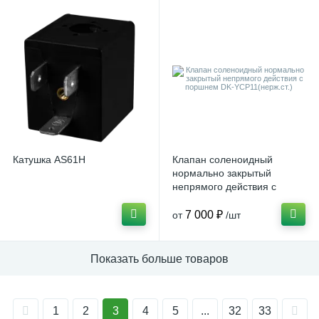
Катушка AS61H
Клапан соленоидный
нормально закрытый
непрямого действия с
поршнем DK-
YCP11(нерж.ст.)
7 000 ₽
от
/шт
Показать больше товаров
1
2
3
4
5
...
32
33