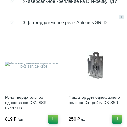
Универсальное крепление на DIN-рейку КДУ
1
3-ф. твердотельное реле Autonics SRH3
Реле твердотельное
Фиксатор для однофазного
однофазное DK1-SSR
реле на Din-рейку DK-SSR-
0244ZD3
C
819 ₽
250 ₽
/шт
/шт