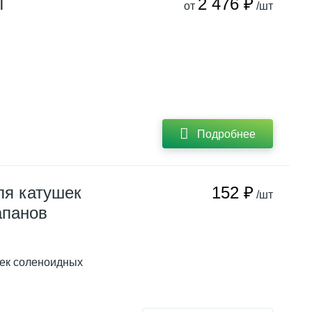
T
2 476 ₽
от
/шт
Подробнее
ля катушек
152 ₽
/шт
апанов
шек соленоидных