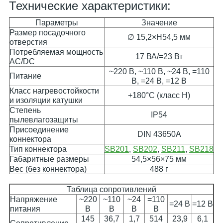
Технические характеристики:
Параметры
Значение
Размер посадочного
∅ 15,2×H54,5 мм
отверстия
Потребляемая мощность
17 ВА/=23 Вт
AC/DC
~220 В, ~110 В, ~24 В, =110
Питание
В, =24 В, =12 В
Класс нагревостойкости
+180°C (класс H)
и изоляции катушки
Степень
IP54
пылевлагозащиты
Присоединение
DIN 43650A
коннектора
Тип коннектора
SB201
,
SB202
,
SB211
,
SB218
Габаритные размеры
54,5×56×75 мм
Вес (без коннектора)
488 г
Таблица сопротивлений
Напряжение
~220
~110
~24
=110
=24 В
=12 В
питания
В
В
В
В
145
36,7
1,7
514
23,9
6,1