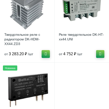
Твердотельное реле с
Реле твердотельное DK-HT-
радиатором DK-HDM-
хх44.UNI
ХХ44.ZD3
3 283.20 ₽
4 752 ₽
от
/шт
от
/шт
Новинка