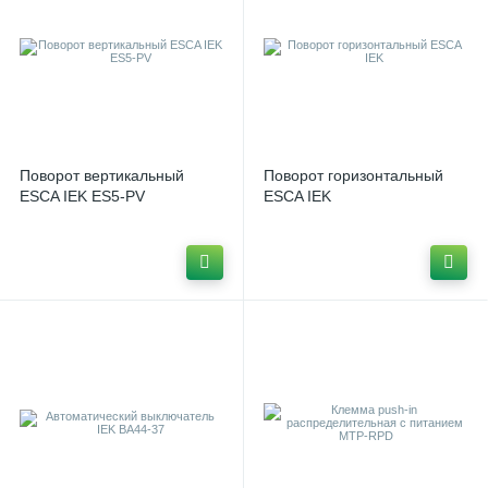
Аварийно-Всп.контакты NS2-FA
1
Аварийно-дополнительный контакт ДК/АК32
1
Автоматический выключатель ANDELI
1
Поворот вертикальный
Поворот горизонтальный
ESCA IEK ES5-PV
Автоматический выключатель ARMAT B10N
ESCA IEK
1
Автоматический выключатель ARMAT M06N
1
Автоматический выключатель ARMAT M06N-DC
1
Автоматический выключатель ARMAT M10H
1
Автоматический выключатель CHINT NB1-63 6kA
1
Автоматический выключатель CHINT NBH8
1