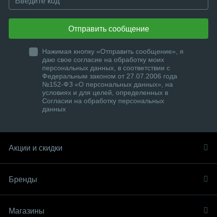
Автоматический выключатель силовой CHINT NM8
1
Отправить сообщение
Автономный измеритель-регистратор EClerk-M
1
Нажимая кнопку «Отправить сообщение», я
даю свое согласие на обработку моих
Автотрансформатор ОСО
1
персональных данных, в соответствии с
Федеральным законом от 27.07.2006 года
Адаптер на DIN-рейку MTB2-F
1
№152-ФЗ «О персональных данных», на
условиях и для целей, определенных в
Согласии на обработку персональных
Адаптер ПМТ
Амперметр TDM А72
1
1
данных
Амперметр однофазный щитовой Omix A1-1
1
Акции и скидки
Амперметр однофазный щитовой Omix A1-1-K
1
Амперметр однофазный щитовой Omix A1-1-K-N2
1
Бренды
Амперметр однофазный щитовой Omix A1-1-N2
1
Магазины
Амперметр однофазный щитовой Omix A1-1-N3
1