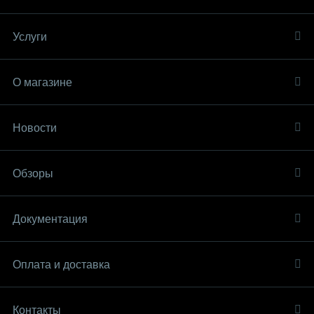
Амперметр однофазный щитовой Omix A1-1-RS485-N2
Услуги
Амперметр постоянного тока щитовой Omix DA-1-0.5
1
О магазине
Амперметр постоянного тока щитовой Omix DA1
1
Новости
Амперметр трехфазный щитовой Omix A3-3
1
Амперметр трехфазный щитовой Omix AZ3-3
1
Обзоры
Анализатор 3-х фазной сети Omix P99-MAY-3-RS485
1
Документация
Антивандальная индикаторная лампа C45D-V-16FS
1
Антивандальная кнопка с подсветкой ARG1-V-22IFB
1
Оплата и доставка
Антивандальная кнопка с подсветкой SD16-V-12ICB
1
Контакты