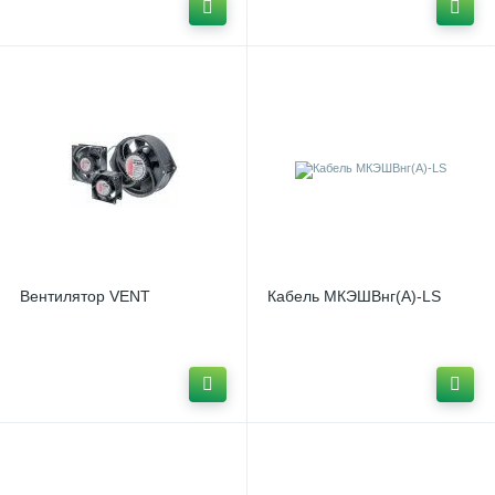
DIN-рейка перфорированная DKC
1
DIN-рейки IEK
DIN-рейки MEYERTEC
1
2
GSM-антенна АНТ
1
GSM/GPRS модем ПМ01
1
iTEQ SMART-HUB ONI
1
ITEQ SMART-выключатель ONI
1
Вентилятор VENT
Кабель МКЭШВнг(А)-LS
iTEQ SMART-лампа LED
1
iTEQ SMART-розетка ONI
1
U-образные фотодатчики Autonics BUP
1
Xомуты CHINT NCT
1