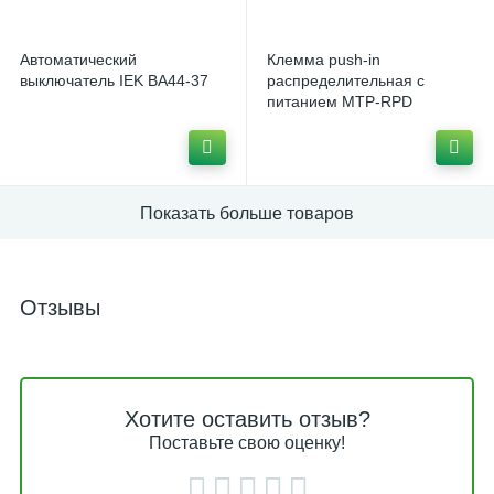
Автоматический выключатель CHINT NM1
1
Автоматический
Автоматический выключатель CHINT NXB
Клемма push-in
3
выключатель IEK ВА44-37
распределительная с
питанием MTP-RPD
Автоматический выключатель DEKraft BA-101
1
Автоматический выключатель DEKraft BA-103
1
Автоматический выключатель EKF ВА 47-63
Показать больше товаров
2
Автоматический выключатель GENERICA ВА47-29
1
Отзывы
Автоматический выключатель IEK ВА44-35
1
Автоматический выключатель IEK ВА44-37
1
Автоматический выключатель IEK ВА47-100
Хотите оставить отзыв?
1
Поставьте свою оценку!
Автоматический выключатель IEK ВА47-150
1