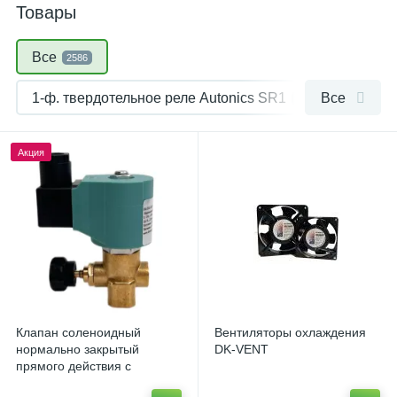
Товары
Все
2586
1-ф. твердотельное реле Autonics SR1
Все
1
1-ф. твердотельное реле Autonics SRHL1
1
Акция
1ф. твердот. реле с встроенным радиатором Autonics
3-ф. твердотельное реле Autonics SRH3
1
DIN-коннектор SB201
1
DIN-коннектор SB202
1
Клапан соленоидный
Вентиляторы охлаждения
DIN-рейка TEKFOR IEK
1
нормально закрытый
DK-VENT
прямого действия с
поршнем DK-DL-6E
DIN-рейка оцинкованная CHINT TH35-7.5
1