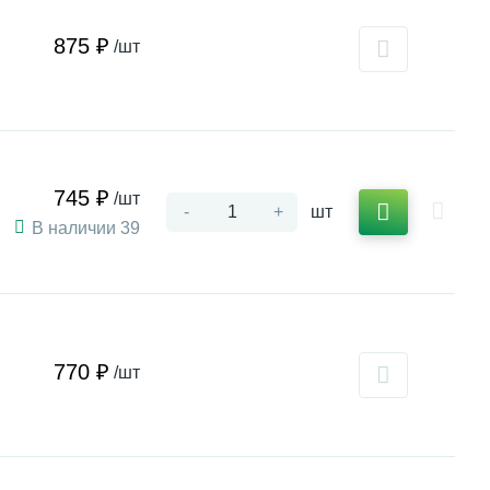
875 ₽
/шт
745 ₽
/шт
-
+
шт
В наличии 39
770 ₽
/шт