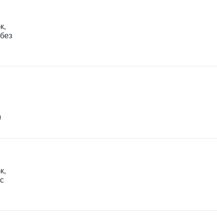
к,
 без
)
к,
 с