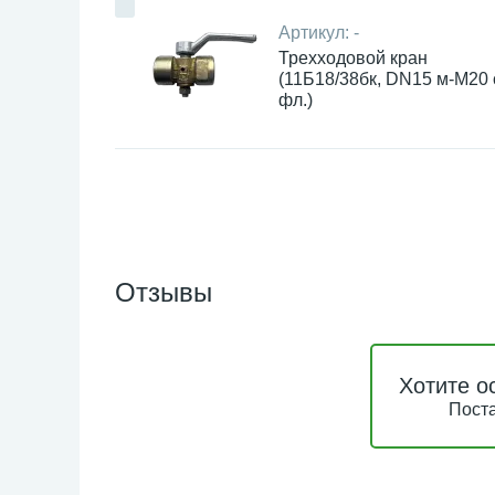
Артикул:
-
Трехходовой кран
(11Б18/38бк, DN15 м-М20 
фл.)
Отзывы
Хотите о
Поста