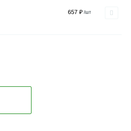
657 ₽
/шт