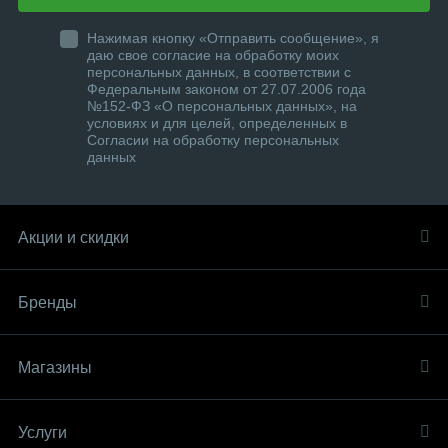
Нажимая кнопку «Отправить сообщение», я
даю свое согласие на обработку моих
персональных данных, в соответствии с
Федеральным законом от 27.07.2006 года
№152-ФЗ «О персональных данных», на
условиях и для целей, определенных в
Согласии на обработку персональных
данных
Акции и скидки
Бренды
Магазины
Услуги