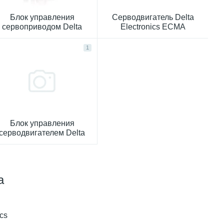
Блок управления
Серводвигатель Delta
сервоприводом Delta
Electronics ECMA
ASD-A2
1
Блок управления
серводвигателем Delta
ASD-B2
a
cs