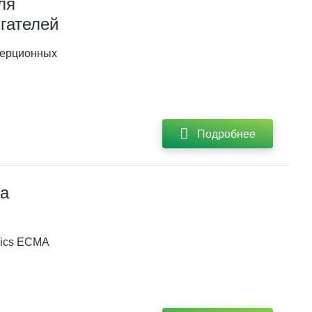
ля
гателей
нерционных
Подробнее
ta
nics ECMA