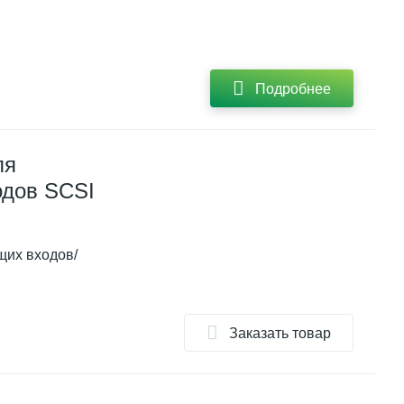
Подробнее
ля
одов SCSI
их входов/
Заказать товар