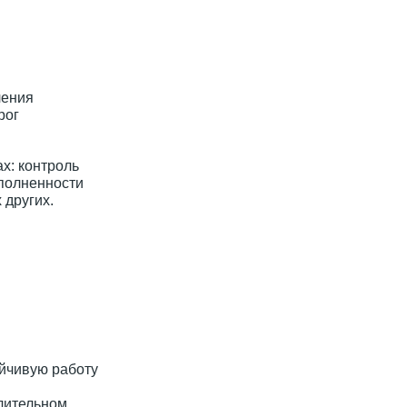
ления
рог
х: контроль
аполненности
 других.
йчивую работу
длительном