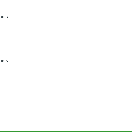
nics
nics