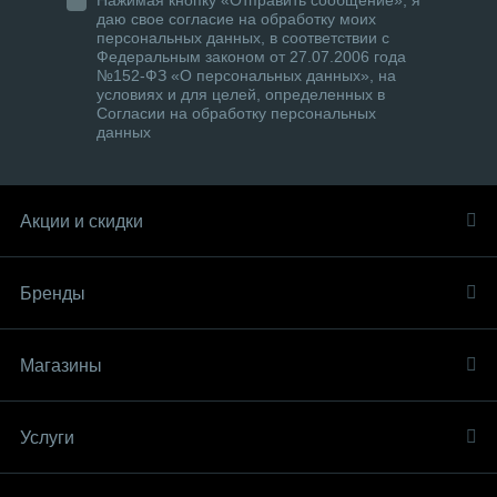
Нажимая кнопку «Отправить сообщение», я
даю свое согласие на обработку моих
персональных данных, в соответствии с
Федеральным законом от 27.07.2006 года
№152-ФЗ «О персональных данных», на
условиях и для целей, определенных в
Согласии на обработку персональных
данных
Акции и скидки
Бренды
Магазины
Услуги