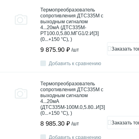
Термопреобразователь
сопротивления ДТC335М с
выходным сигналом
4...20мА (ДТС335М-
РТ100.0,5.80.МГG1/2.И[3]
(0...+150 °С), )
Заказать то
9 875.90 ₽
/шт
Добавить к сравнению
Термопреобразователь
сопротивления ДТC335М с
выходным сигналом
4...20мА
(ДТС335М-100М.0,5.80..И[3]
(0...+150 °С), )
Заказать то
8 985.30 ₽
/шт
Добавить к сравнению