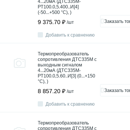
4...20мА (ДТС335М-
РТ100.0,5.400..И[4]
(-50...+500 °С), )
Заказать то
9 375.70 ₽
/шт
Добавить к сравнению
Термопреобразователь
сопротивления ДТC335М с
выходным сигналом
4...20мА (ДТС335М-
РТ100.0,5.60..И[3] (0...+150
°С), )
Заказать то
8 857.20 ₽
/шт
Добавить к сравнению
Термопреобразователь
сопротивления ДТC335М с