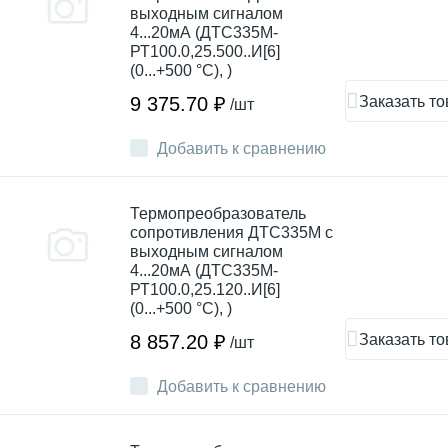
выходным сигналом
4...20мА (ДТС335М-
РТ100.0,25.500..И[6]
(0...+500 °С), )
Заказать то
9 375.70 ₽
/шт
Добавить к сравнению
Термопреобразователь
сопротивления ДТC335М с
выходным сигналом
4...20мА (ДТС335М-
РТ100.0,25.120..И[6]
(0...+500 °С), )
Заказать то
8 857.20 ₽
/шт
Добавить к сравнению