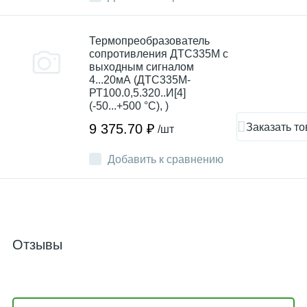
Термопреобразователь
сопротивления ДТC335М с
выходным сигналом
4...20мА (ДТС335М-
РТ100.0,5.320..И[4]
(-50...+500 °С), )
Заказать то
9 375.70 ₽
/шт
Добавить к сравнению
Отзывы