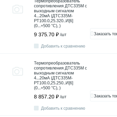
Термопреобразователь
сопротивления ДТC335М с
выходным сигналом
4...20мА (ДТС335М-
РТ100.0,25.320..И[6]
(0...+500 °С), )
Заказать то
9 375.70 ₽
/шт
Добавить к сравнению
Термопреобразователь
сопротивления ДТC335М с
выходным сигналом
4...20мА (ДТС335М-
РТ100.0,25.250..И[6]
(0...+500 °С), )
Заказать то
8 857.20 ₽
/шт
Добавить к сравнению