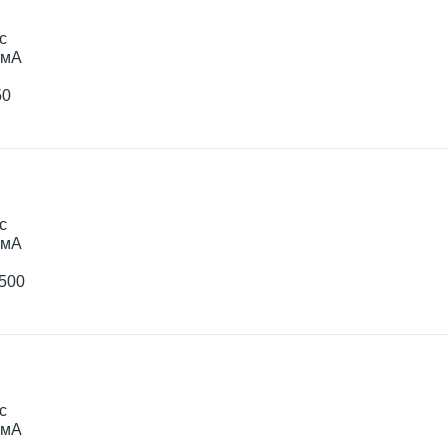
с
0мА
50
с
0мА
+500
с
0мА