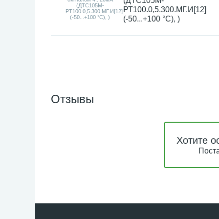
(ДТС105М-
РТ100.0,5.300.МГ.И[12]
(-50...+100 °С), )
Отзывы
Хотите о
Поста