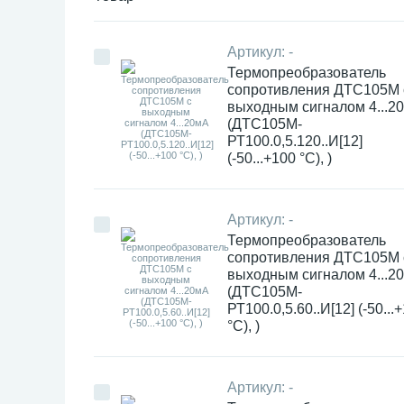
Артикул:
-
Термопреобразователь
сопротивления ДТC105М 
выходным сигналом 4...2
(ДТС105М-
РТ100.0,5.120..И[12]
(-50...+100 °С), )
Артикул:
-
Термопреобразователь
сопротивления ДТC105М 
выходным сигналом 4...2
(ДТС105М-
РТ100.0,5.60..И[12] (-50...
°С), )
Артикул:
-