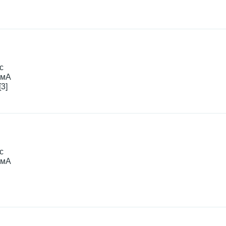
с
0мА
3]
с
0мА