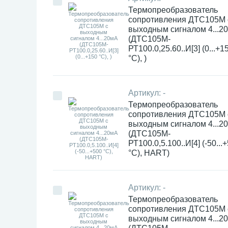
Термопреобразователь
сопротивления ДТC105М 
выходным сигналом 4...2
(ДТС105М-
РТ100.0,25.60..И[3] (0...+1
°С), )
Артикул:
-
Термопреобразователь
сопротивления ДТC105М 
выходным сигналом 4...2
(ДТС105М-
РТ100.0,5.100..И[4] (-50...
°С), HART)
Артикул:
-
Термопреобразователь
сопротивления ДТC105М 
выходным сигналом 4...2