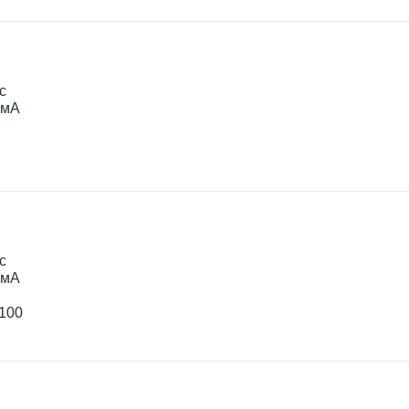
с
0мА
с
0мА
+100