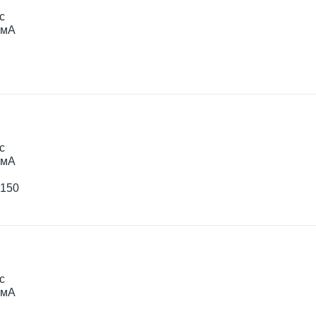
с
0мА
с
0мА
+150
с
0мА