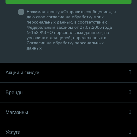
Нажимая кнопку «Отправить сообщение», я
даю свое согласие на обработку моих
персональных данных, в соответствии с
Федеральным законом от 27.07.2006 года
№152-ФЗ «О персональных данных», на
условиях и для целей, определенных в
Согласии на обработку персональных
данных
Акции и скидки
Бренды
Магазины
Услуги