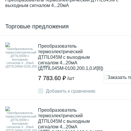
выходным сигналом 4...20мА
Торговые предложения
Преобразователь
термоэлектрический
ДТПL045М с выходным
сигналом 4...20мА
(ДТПL045М-0100.200.1,0.И[8])
Заказать т
7 783.60 ₽
/шт
Добавить к сравнению
Преобразователь
термоэлектрический
ДТПL045М с выходным
сигналом 4...20мА