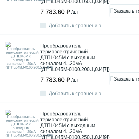
(ДТПL045М-0100.160.1,0.И[9])
Заказать т
7 783.60 ₽
/шт
Добавить к сравнению
Преобразователь
термоэлектрический
ДТПL045М с выходным
сигналом 4...20мА
(ДТПL045М-0100.200.1,0.И[7])
Заказать т
7 783.60 ₽
/шт
Добавить к сравнению
Преобразователь
термоэлектрический
ДТПL045М с выходным
сигналом 4...20мА
(ДТПL045М-0100.250.1,0.И[9])