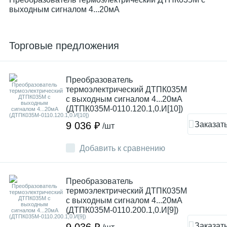
выходным сигналом 4...20мА
Торговые предложения
Преобразователь
термоэлектрический ДТПК035М
с выходным сигналом 4...20мА
(ДТПК035М-0110.120.1,0.И[10])
Заказат
9 036 ₽
/шт
Добавить к сравнению
Преобразователь
термоэлектрический ДТПК035М
с выходным сигналом 4...20мА
(ДТПК035М-0110.200.1,0.И[9])
Заказат