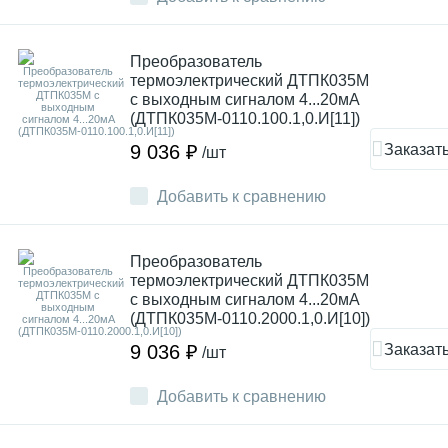
Преобразователь
термоэлектрический ДТПК035М
с выходным сигналом 4...20мА
(ДТПК035М-0110.100.1,0.И[11])
Заказат
9 036 ₽
/шт
Добавить к сравнению
Преобразователь
термоэлектрический ДТПК035М
с выходным сигналом 4...20мА
(ДТПК035М-0110.2000.1,0.И[10])
Заказат
9 036 ₽
/шт
Добавить к сравнению