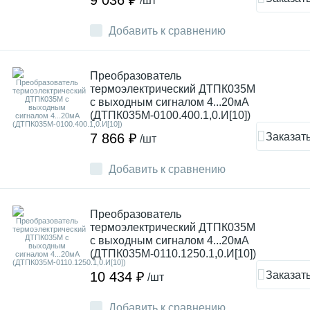
9 036 ₽
/шт
Добавить к сравнению
Преобразователь
термоэлектрический ДТПК035М
с выходным сигналом 4...20мА
(ДТПК035М-0100.400.1,0.И[10])
Заказат
7 866 ₽
/шт
Добавить к сравнению
Преобразователь
термоэлектрический ДТПК035М
с выходным сигналом 4...20мА
(ДТПК035М-0110.1250.1,0.И[10])
Заказат
10 434 ₽
/шт
Добавить к сравнению