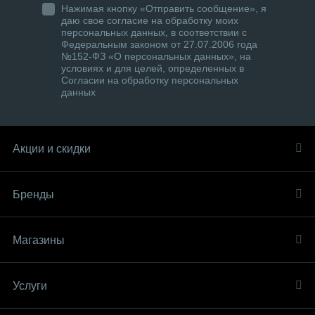
Нажимая кнопку «Отправить сообщение», я
даю свое согласие на обработку моих
персональных данных, в соответствии с
Федеральным законом от 27.07.2006 года
№152-ФЗ «О персональных данных», на
условиях и для целей, определенных в
Согласии на обработку персональных
данных
Акции и скидки
Бренды
Магазины
Услуги