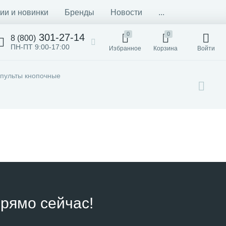
ии и новинки
Бренды
Новости
...
0
0
301-27-14
8 (800)
ПН-ПТ 9:00-17:00
Избранное
Корзина
Войти
 пульты кнопочные
рямо сейчас!