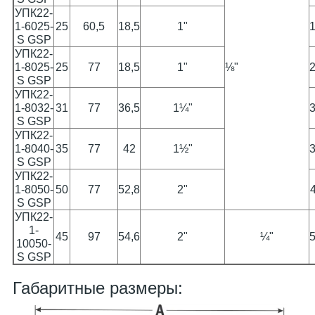
УПК22-
1-6025-
25
60,5
18,5
1"
S GSP
УПК22-
1-8025-
25
77
18,5
1"
⅛"
S GSP
УПК22-
1-8032-
31
77
36,5
1¼"
S GSP
УПК22-
1-8040-
35
77
42
1½"
S GSP
УПК22-
1-8050-
50
77
52,8
2"
S GSP
УПК22-
1-
45
97
54,6
2"
¼"
10050-
S GSP
Габаритные размеры: