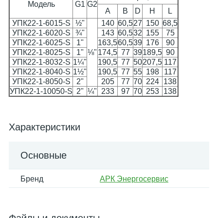
Модель
G1
G2
A
B
D
H
L
УПК22-1-6015-S
½"
140
60,5
27
150
68,5
УПК22-1-6020-S
¾"
143
60,5
32
155
75
УПК22-1-6025-S
1"
163,5
60,5
39
176
90
УПК22-1-8025-S
1"
⅛"
174,5
77
39
189,5
90
УПК22-1-8032-S
1¼"
190,5
77
50
207,5
117
УПК22-1-8040-S
1½"
190,5
77
55
198
117
УПК22-1-8050-S
2"
205
77
70
224
138
УПК22-1-10050-S
2"
¼"
233
97
70
253
138
Характеристики
Основные
Бренд
АРК Энергосервис