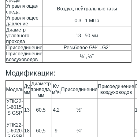
Управляющая
Воздух, нейтральные газы
среда
Управляющее
0,3...1 МПа
давление
Диаметр
условного
13...50 мм
прохода
Присоединение
Резьбовое G½"...G2"
Присоединение
⅛", ¼"
воздуховодов
Модификации:
Диаметр
Ду,
Kv,
Присоединение
Модель
привода,
Присоединение
мм
м³/ч
воздуховодов
мм
УПК22-
1-6015-
13
60,5
4,2
½"
S GSP
УПК22-
1-6020-
18
60,5
9
¾"
S GSP