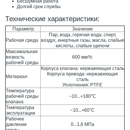
Бесшумная работа
Долгий срок службы
Технические характеристики:
Параметр
Значение
Пар, вода, горячая вода, спирт,
Рабочая среда
воздух, инертные газы, масла, слабые
кислоты, слабые щелочи
Максимальная
вязкость
600 мм²/с
рабочей среды
Корпуса клапана: нержавеющая сталь
Корпуса привода: нержавеющая
Материал
сталь
Уплотнения: PTFE
Температура
рабочей среды
−10...+180°C
клапана
Температура
−10...+60°C
эксплуатации
Рабочее
давление
0...1,6 МПа
среды