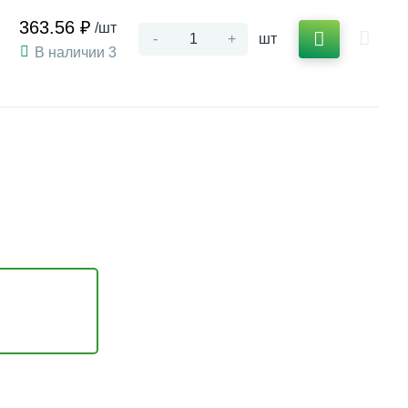
363.56 ₽
/шт
-
+
шт
В наличии 3