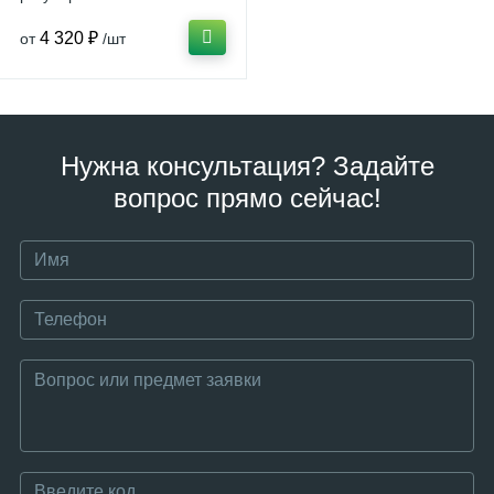
чувствительности серия
BF3
4 320 ₽
от
/шт
Нужна консультация? Задайте
вопрос прямо сейчас!