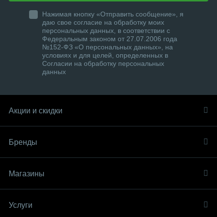
Нажимая кнопку «Отправить сообщение», я
даю свое согласие на обработку моих
персональных данных, в соответствии с
Федеральным законом от 27.07.2006 года
№152-ФЗ «О персональных данных», на
условиях и для целей, определенных в
Согласии на обработку персональных
данных
Акции и скидки
Бренды
Магазины
Услуги