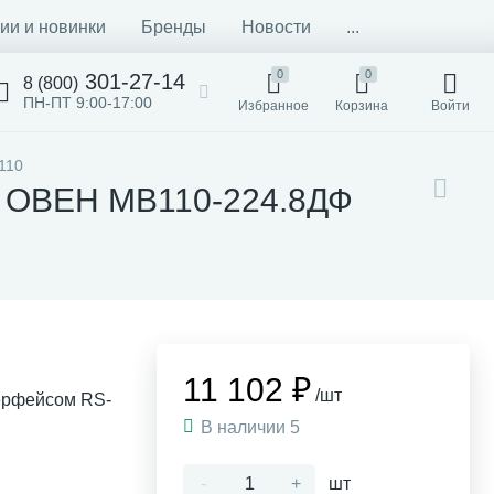
ии и новинки
Бренды
Новости
...
0
0
301-27-14
8 (800)
ПН-ПТ 9:00-17:00
Избранное
Корзина
Войти
110
) ОВЕН МВ110-224.8ДФ
11 102 ₽
/шт
терфейсом RS-
В наличии 5
-
+
шт