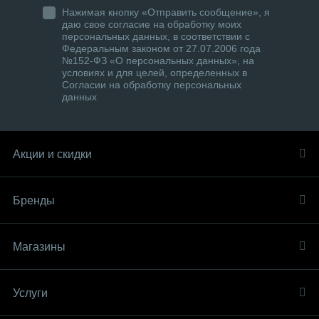
Нажимая кнопку «Отправить сообщение», я
даю свое согласие на обработку моих
персональных данных, в соответствии с
Федеральным законом от 27.07.2006 года
№152-ФЗ «О персональных данных», на
условиях и для целей, определенных в
Согласии на обработку персональных
данных
Акции и скидки
Бренды
Магазины
Услуги