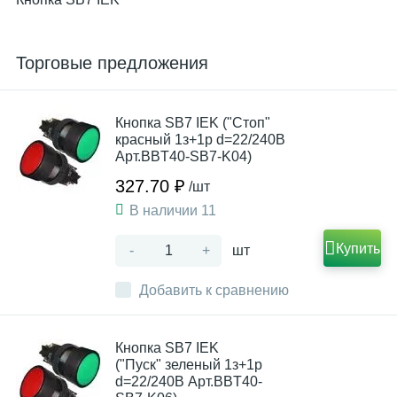
Торговые предложения
Кнопка SB7 IEK ("Стоп"
красный 1з+1р d=22/240В
Арт.BBT40-SB7-K04)
327.70 ₽
/шт
В наличии 11
Купить
-
+
шт
Добавить к сравнению
Кнопка SB7 IEK
("Пуск" зеленый 1з+1р
d=22/240В Арт.BBT40-