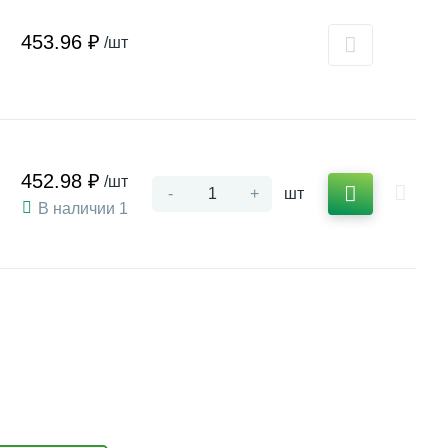
453.96 ₽
/шт
452.98 ₽
/шт
-
+
шт
В наличии 1