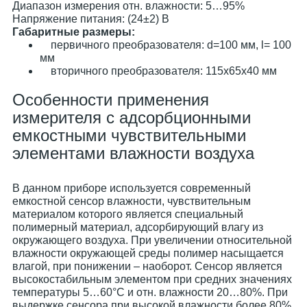
Диапазон измерения отн. влажности: 5…95%
Напряжение питания: (24±2) В
Габаритные размеры:
первичного преобразователя: d=100 мм, l= 100
мм
вторичного преобразователя: 115х65х40 мм
Особенности применения
измерителя с адсорбционными
емкостными чувствительными
элементами влажности воздуха
В данном приборе используется современный
емкостной сенсор влажности, чувствительным
материалом которого является специальный
полимерный материал, адсорбирующий влагу из
окружающего воздуха. При увеличении относительной
влажности окружающей среды полимер насыщается
влагой, при понижении – наоборот. Сенсор является
высокостабильным элементом при средних значениях
температуры 5…60°С и отн. влажности 20…80%. При
выдержке сенсора при высокой влажности более 80%