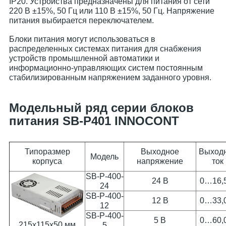
IP20. Устройства предназначены для питания от сети
220 В ±15%, 50 Гц или 110 В ±15%, 50 Гц. Напряжение
питания выбирается переключателем.
Блоки питания могут использоваться в
распределенных системах питания для снабжения
устройств промышленной автоматики и
информационно-управляющих систем постоянным
стабилизированным напряжением заданного уровня.
Модельный ряд серии блоков
питания SB-P401 INNOCONT
Типоразмер
Выходное
Выход
Модель
корпуса
напряжение
ток
SB-P-400-
24 В
0…16,
24
SB-P-400-
12 В
0…33,
12
SB-P-400-
5 В
0…60,
215х115х50 мм
5