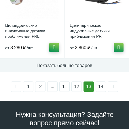
Цилиндрические
Цилиндрические
индуктивные датчики
индуктивные датчики
приближения PRL
приближения PR
3 280 ₽
2 860 ₽
от
/шт
от
/шт
Показать больше товаров
1
2
...
11
12
13
14
Нужна консультация? Задайте
вопрос прямо сейчас!