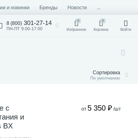
ии и новинки
Бренды
Новости
...
0
0
301-27-14
8 (800)
ПН-ПТ 9:00-17:00
Избранное
Корзина
Войти
Сортировка
По умолчанию
е с
5 350 ₽
от
/шт
тания и
s BX