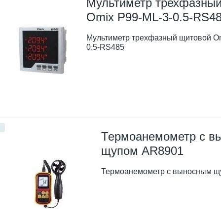
Мультиметр трехфазны
Omix P99-ML-3-0.5-RS4
Мультиметр трехфазный щитовой Om
0.5-RS485
Термоанемометр с в
щупом AR8901
Термоанемометр с выносным щ