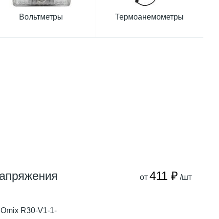
Вольтметры
Термоанемометры
напряжения
411 ₽
от
/шт
Omix R30-V1-1-