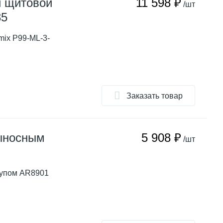
й щитовой
11 598 ₽
/шт
85
ix P99-ML-3-
Заказать товар
ыносным
5 908 ₽
/шт
упом AR8901