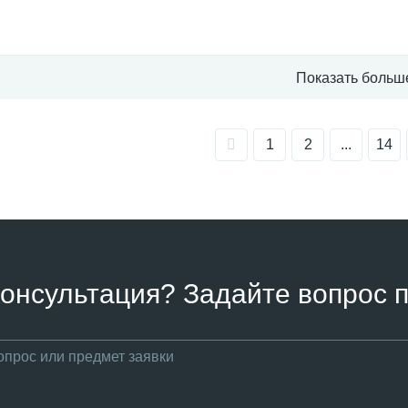
Показать больш
1
2
...
14
онсультация? Задайте вопрос п