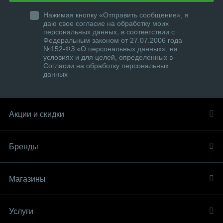
Нажимая кнопку «Отправить сообщение», я
даю свое согласие на обработку моих
персональных данных, в соответствии с
Федеральным законом от 27.07.2006 года
№152-ФЗ «О персональных данных», на
условиях и для целей, определенных в
Согласии на обработку персональных
данных
Акции и скидки
Бренды
Магазины
Услуги