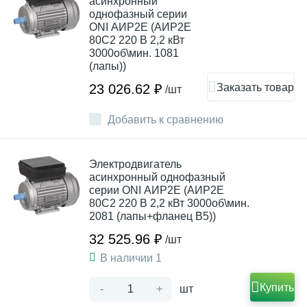
асинхронный
однофазный серии
ONI АИР2Е (АИР2Е
80C2 220 В 2,2 кВт
3000об\мин. 1081
(лапы))
Заказать товар
23 026.62 ₽
/шт
Добавить к сравнению
Электродвигатель
асинхронный однофазный
серии ONI АИР2Е (АИР2Е
80C2 220 В 2,2 кВт 3000об\мин.
2081 (лапы+фланец В5))
32 525.96 ₽
/шт
В наличии 1
Купить
-
+
шт