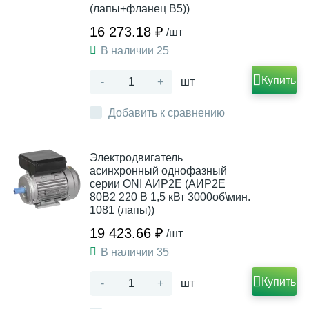
(лапы+фланец В5))
16 273.18 ₽
/шт
В наличии 25
Купить
-
+
шт
Добавить к сравнению
Электродвигатель
асинхронный однофазный
серии ONI АИР2Е (АИР2Е
80B2 220 В 1,5 кВт 3000об\мин.
1081 (лапы))
19 423.66 ₽
/шт
В наличии 35
Купить
-
+
шт