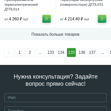
термоэлектрический
(поверхностные) ДТПL031
ДТПL014
4 260 ₽
4 214.40 ₽
от
/шт
от
/шт
Показать больше товаров
1
2
...
133
134
135
136
137
...
Нужна консультация? Задайте
вопрос прямо сейчас!