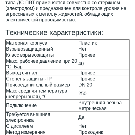
типа ДС-ПВТ применяется совместно со стержнем
(электродом) и предназначен для контроля уровня не
агрессивных к металлу жидкостей, обладающих
электрической проводимостью.
Технические характеристики:
Материал корпуса
Пластик
Взрывозащищенный
Нет
Класс взрывозащиты
Прочее
Макс. рабочее давление при 20
40
°C, Бар
Выход сигнал
Прочее
Степень защиты - IP
Прочее
Присоединительный размер
DN 20
Макс средняя температура
250
(непрерывная), °C
Внутренняя резьба
Подключение
метрическая
Требуется внешняя
Да
электроника
С дисплеем
Нет
Метод измерения
Проводник