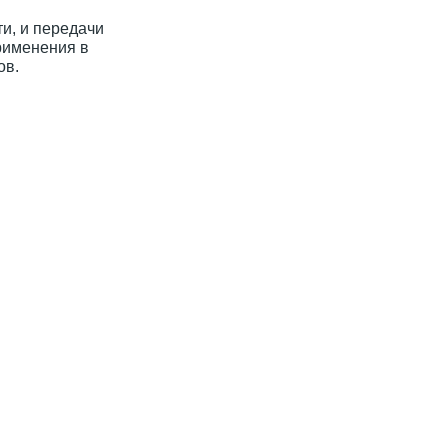
и, и передачи
рименения в
ов.