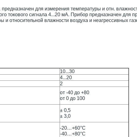
 предназначен для измерения температуры и отн. влажност
о токового сигнала 4...20 мА. Прибор предназначен для п
ы и относительной влажности воздуха и неагрессивных газ
10...30
4...20
2
от -40 до +80
от 0 до 100
± 0,5
± 3,0
-20…+60°С
-40…+80°С