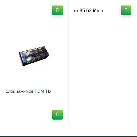
85.62 ₽
от
/шт
Блок зажимов TDM ТВ