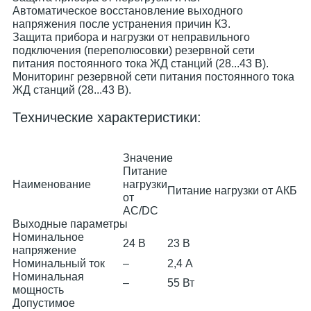
Автоматическое восстановление выходного
напряжения после устранения причин КЗ.
Защита прибора и нагрузки от неправильного
подключения (переполюсовки) резервной сети
питания постоянного тока ЖД станций (28...43 В).
Мониторинг резервной сети питания постоянного тока
ЖД станций (28...43 В).
Технические характеристики:
Значение
Питание
Наименование
нагрузки
Питание нагрузки от АКБ
от
AC/DC
Выходные параметры
Номинальное
24 В
23 В
напряжение
Номинальный ток
–
2,4 А
Номинальная
–
55 Вт
мощность
Допустимое