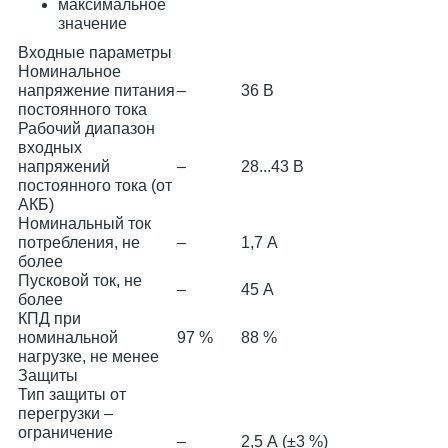
максимальное
значение
Входные параметры
Номинальное
напряжение питания
–
36 В
постоянного тока
Рабочий диапазон
входных
напряжений
–
28...43 В
постоянного тока (от
АКБ)
Номинальный ток
потребления, не
–
1,7 А
более
Пусковой ток, не
–
45 А
более
КПД при
номинальной
97 %
88 %
нагрузке, не менее
Защиты
Тип защиты от
перегрузки –
ограничение
–
2,5 А (±3 %)