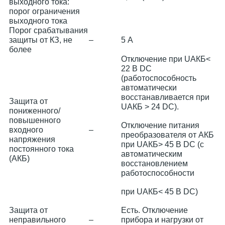
выходного тока:
порог ограничения
выходного тока
Порог срабатывания
защиты от КЗ, не
–
5 А
более
Отключение при UАКБ<
22 В DС
(работоспособность
автоматически
восстанавливается при
Защита от
UАКБ > 24 DС).
пониженного/
повышенного
Отключение питания
входного
–
преобразователя от АКБ
напряжения
при UАКБ> 45 В DС (с
постоянного тока
автоматическим
(АКБ)
восстановлением
работоспособности
при UАКБ< 45 В DС)
Защита от
Есть. Отключение
неправильного
–
прибора и нагрузки от