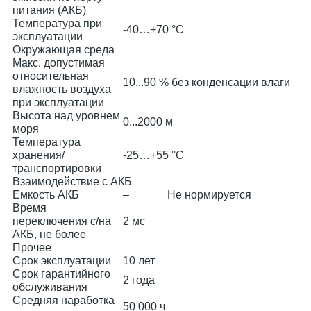
питания (АКБ)
Температура при
-40…+70 °С
эксплуатации
Окружающая среда
Макс. допустимая
относительная
10...90 % без конденсации влаги
влажность воздуха
при эксплуатации
Высота над уровнем
0...2000 м
моря
Температура
хранения/
-25…+55 °С
транспортировки
Взаимодействие с АКБ
Емкость АКБ
–
Не нормируется
Время
переключения с/на
2 мс
АКБ, не более
Прочее
Срок эксплуатации
10 лет
Срок гарантийного
2 года
обслуживания
Средняя наработка
50 000 ч