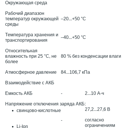
Окружаю­щая среда
Рабочий диапазон
температур окружающей
–20...+50 °С
среды
Температура хранения и
–40...+50 °С
транспортирования
Относительная
влажность при 25 °С, не
80 % без конденсации влаги
более
Атмосферное давление
84...106,7 кПа
Взаимодей­ствие с АКБ
Емкость АКБ
-
2...10 А-ч
Напряжение отключения заряда АКБ:
27,2...27,6 В
свинцово-кислотные
согласно
-
ограничениям
Li-Ion