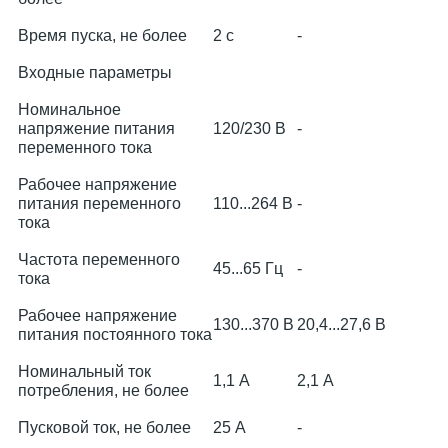
Время пуска, не более
2 с
-
Входные параметры
Номинальное
напряжение питания
120/230 В
-
переменного тока
Рабочее напряжение
питания переменного
110...264 В
-
тока
Частота переменного
45...65 Гц
-
тока
Рабочее напряжение
130...370 В
20,4...27,6 В
питания постоянного тока
Номинальный ток
1,1 А
2,1 А
потребления, не более
Пусковой ток, не более
25 А
-