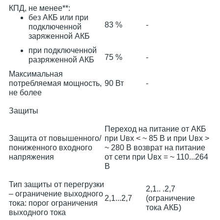
КПД, не менее**:
без АКБ или при
83 %
-
подключенной
заряженной АКБ
при подключенной
75 %
-
разряженной АКБ
Максимальная
потребляемая мощность,
90 Вт
-
не более
Защиты
Переход на питание от АКБ
Защита от повышенного/
при Uвх < ~ 85 В и при Uвх >
пониженного входного
~ 280 В возврат на питание
напряжения
от сети при Uвх = ~ 110...264
В
Тип защиты от перегрузки
2,1.. .2,7
– ограничение выходного
2,1...2,7
(ограничение
тока: порог ограничения
тока АКБ)
выходного тока