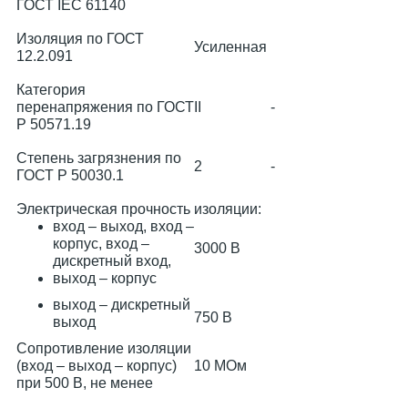
ГОСТ IEC 61140
Изоляция по ГОСТ
Усиленная
12.2.091
Категория
перенапряжения по ГОСТ
II
-
Р 50571.19
Степень загрязнения по
2
-
ГОСТ Р 50030.1
Электрическая прочность изоляции:
вход – выход, вход –
корпус, вход –
3000 В
дискретный вход,
выход – корпус
выход – дискретный
750 В
выход
Сопротивление изоляции
(вход – выход – корпус)
10 МОм
при 500 В, не менее