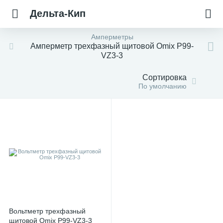
Дельта-Кип
Амперметры
Амперметр трехфазный щитовой Omix P99-
VZ3-3
Сортировка
По умолчанию
Вольтметр трехфазный
щитовой Omix P99-VZ3-3