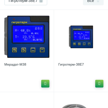
Гигротерм-38Е7
Все
1
Емкостной датчик ЕДВ2Б
1
Мерадат-М38
Термодат-22М5
1
1
Мерадат-М38
Гигротерм-38Е7